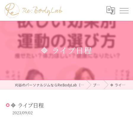
🔷 ライブ日程
刈谷のパーソナルジムならRe:BodyLab（リボディラボ）
ブログ
🔷 ライブ日程
🔷 ライブ日程
2023/09/02