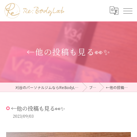
←他の投稿も見る👀✨
刈谷のパーソナルジムならRe:BodyLab（リボディラボ）
ブログ
←他の投稿も見る👀✨
←他の投稿も見る👀✨
2023/09/03