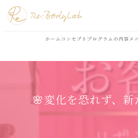
ホーム
コンセプト
プログラムの内容
メ
結果が出る理由
よくある質問
🌸変化を恐れず、新