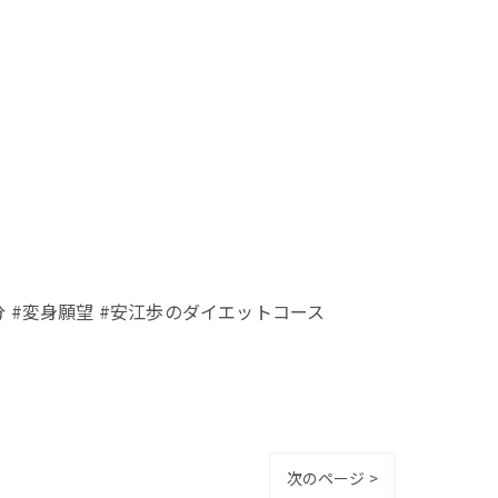
分 #変身願望 #安江歩のダイエットコース
次のページ >