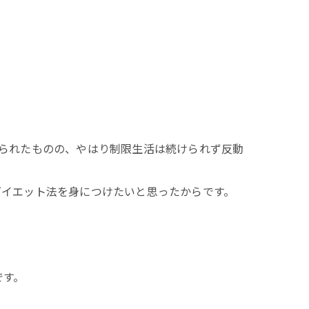
られたものの、やはり制限生活は続けられず反動
ダイエット法を身につけたいと思ったからです。
です。