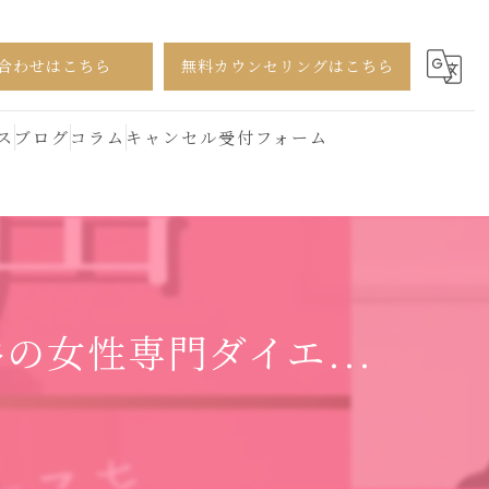
合わせはこちら
無料カウンセリングはこちら
ス
ブログ
コラム
キャンセル受付フォーム
の女性専門ダイエ...