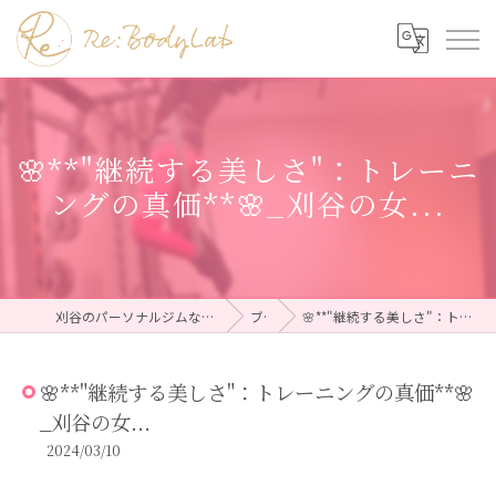
🌸**"継続する美しさ"：トレーニ
ングの真価**🌸_刈谷の女...
刈谷のパーソナルジムならRe:BodyLab（リボディラボ）
ブログ
🌸**"継続する美しさ"：トレーニングの真価**🌸_刈谷の女...
🌸**"継続する美しさ"：トレーニングの真価**🌸
_刈谷の女...
2024/03/10