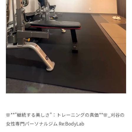
🌸**"継続する美しさ"：トレーニングの真価**🌸_刈谷の
女性専門パーソナルジム Re:BodyLab