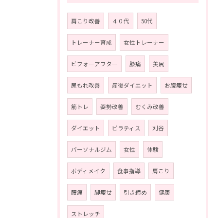
肩こり改善
４０代
50代
トレーナー育成
女性トレーナー
ビフォーアフター
膝痛
美尻
尿もれ改善
産後ダイエット
お腹痩せ
筋トレ
姿勢改善
むくみ改善
ダイエット
ピラティス
刈谷
パーソナルジム
女性
体験
ボディメイク
食事指導
肩こり
腰痛
脚痩せ
引き締め
健康
ストレッチ