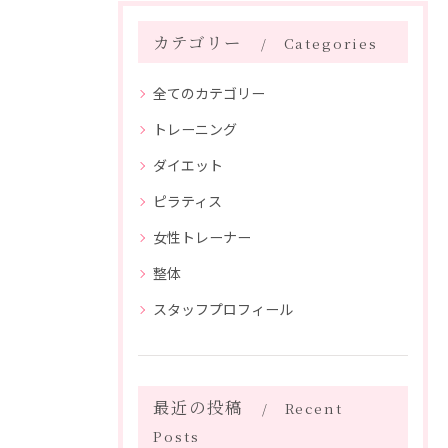
カテゴリー
Categories
全てのカテゴリー
トレーニング
ダイエット
ピラティス
女性トレーナー
整体
スタッフプロフィール
最近の投稿
Recent
Posts