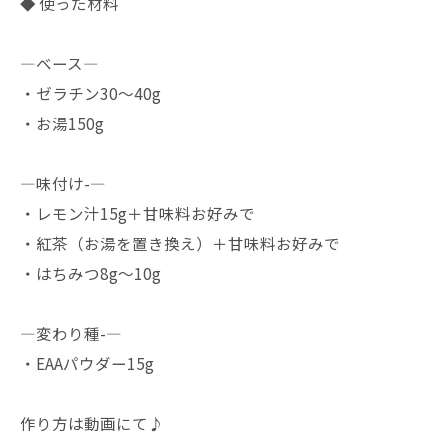
◆ 使った材料
—ベース—
・ゼラチン30〜40g
・お湯150g
—味付け-—
・レモン汁15g＋甘味料お好みで
・紅茶（お湯を置き換え）＋甘味料お好みで
・はちみつ8g〜10g
—変わり種-—
・EAAパウダー15g
作り方は動画にて♪