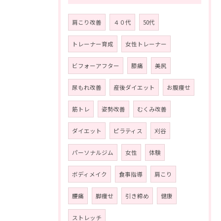
肩こり改善
４０代
50代
トレーナー育成
女性トレーナー
ビフォーアフター
膝痛
美尻
尿もれ改善
産後ダイエット
お腹痩せ
筋トレ
姿勢改善
むくみ改善
ダイエット
ピラティス
刈谷
パーソナルジム
女性
体験
ボディメイク
食事指導
肩こり
腰痛
脚痩せ
引き締め
健康
ストレッチ