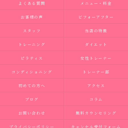
よくある質問
メニュー・料金
お客様の声
ビフォーアフター
スタッフ
当店の特徴
トレーニング
ダイエット
ピラティス
女性トレーナー
コンディショニング
トレーナー部
初めての方へ
アクセス
ブログ
コラム
お問い合わせ
無料カウンセリング
プライバシーポリシー
キャンセル受付フォーム