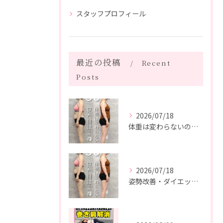
スタッフプロフィール
最近の投稿
Recent
Posts
2026/07/18
体重は変わらないのに、見た目は変わった。
2026/07/18
姿勢改善・ダイエット・ピラティス【５０代・M様】