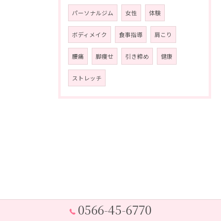
パーソナルジム
女性
体験
ボディメイク
食事指導
肩こり
腰痛
脚痩せ
引き締め
健康
ストレッチ
0566-45-6770