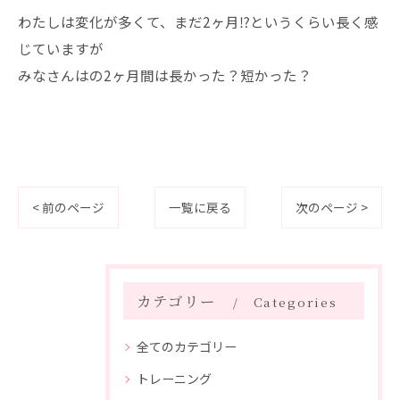
わたしは変化が多くて、まだ2ヶ月⁉️というくらい長く感
じていますが
みなさんはの2ヶ月間は長かった？短かった？
< 前のページ
一覧に戻る
次のページ >
カテゴリー
Categories
全てのカテゴリー
トレーニング