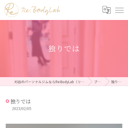
独りでは
刈谷のパーソナルジムならRe:BodyLab（リボディラボ）
ブログ
独りでは
独りでは
2023/02/05