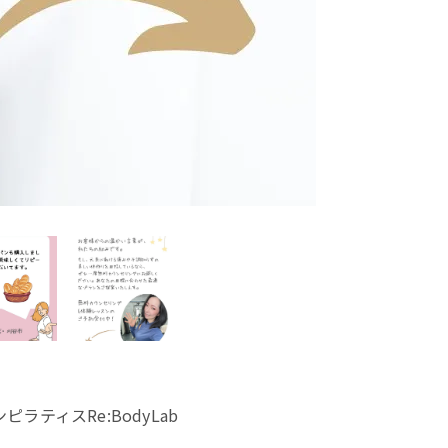
ィスRe:BodyLab