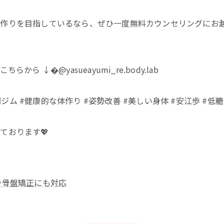
体作りを目指しているなら、ぜひ一度無料カウンセリングにお
 ↓�@yasueayumi_re.body.lab
門ジム #健康的な体作り #姿勢改善 #美しい身体 #安江歩 #低
ております💖
や骨盤矯正にも対応