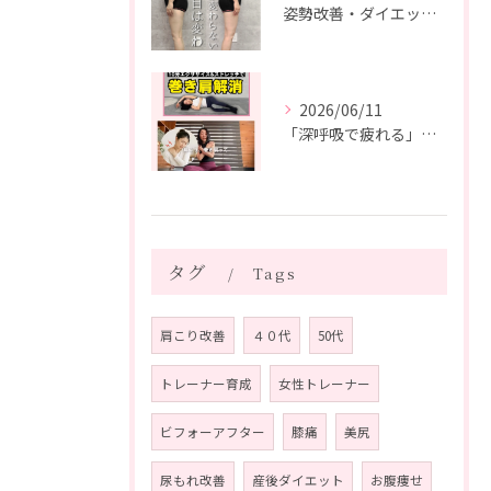
姿勢改善・ダイエット・ピラティス【５０代・M様】
2026/06/11
「深呼吸で疲れる」の、実は普通じゃありません。
タグ
Tags
肩こり改善
４０代
50代
トレーナー育成
女性トレーナー
ビフォーアフター
膝痛
美尻
尿もれ改善
産後ダイエット
お腹痩せ