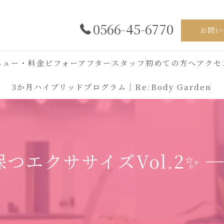
0566-45-6770
お問い
ニュー・料金
ビフォーアフター
スタッフ
初めての方へ
アクセ
3か月ハイブリッドプログラム｜Re:Body Garden
エクササイズVol.2✨ ─