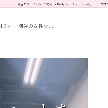
刈谷のパーソナルジムならRe:BodyLab（リボディラボ）
ブロ
2✨ ─ 刈谷の女性専...