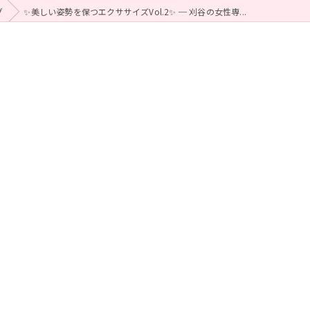
グ
✨美しい姿勢を保つエクササイズVol.2✨ ─ 刈谷の女性専...