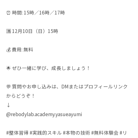
⏰ 時間: 15時／16時／17時
🈵 12月10日（日）15時
💰 費用: 無料
🌟 ぜひ一緒に学び、成長しましょう！
💬 質問やお申し込みは、DMまたはプロフィールリンク
からどうぞ！
↓
@rebodylab.academy.yasueayumi
#整体習得 #実践的スキル #本物の技術 #無料体験会 #リ