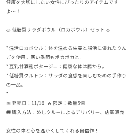
健康を大切にしたい女性にぴったりのアイテムです
よ〜！
🥗 低糖質サラダボウル（ロカボウル）セット 🥗
* 温活ロカボウル：体を温める生姜と腸活に優れたりん
ごを使用。寒い季節もポカポカと。
* 豆乳甘酒麹ポタージュ：健康な体は腸から。
* 低糖質クルトン：サラダの食感を楽しむための手作り
の一品。
*
📅 発売日：11/16 🔥 限定：数量5個
🚚 購入方法：めしクルーによるデリバリー、店頭販売
女性の体と心を温かくしてくれる自信作！