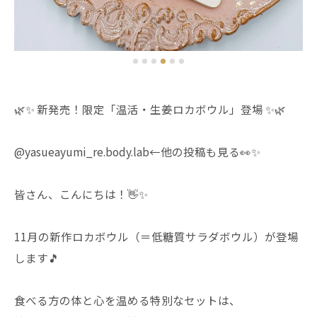
🌿✨ 新発売！限定「温活・生姜ロカボウル」登場 ✨🌿
@yasueayumi_re.body.lab←他の投稿も見る👀✨
皆さん、こんにちは！👋✨
11月の新作ロカボウル（＝低糖質サラダボウル）が登場
します🎵
食べる方の体と心を温める特別なセットは、