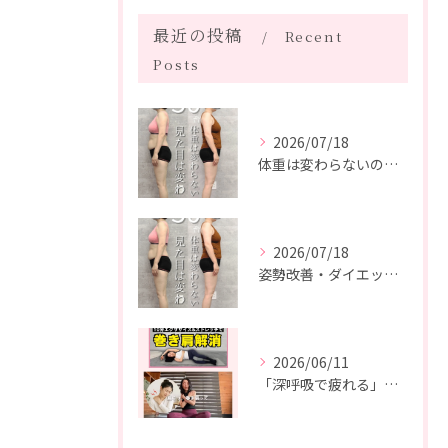
最近の投稿
Recent
Posts
2026/07/18
体重は変わらないのに、見た目は変わった。
2026/07/18
姿勢改善・ダイエット・ピラティス【５０代・M様】
2026/06/11
「深呼吸で疲れる」の、実は普通じゃありません。