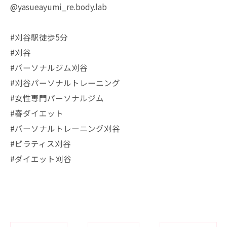
@yasueayumi_re.body.lab
#刈谷駅徒歩5分
#刈谷
#パーソナルジム刈谷
#刈谷パーソナルトレーニング
#女性専門パーソナルジム
#春ダイエット
#パーソナルトレーニング刈谷
#ピラティス刈谷
#ダイエット刈谷