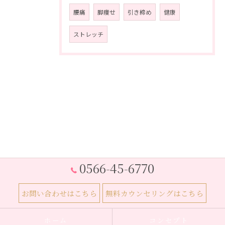
腰痛
脚痩せ
引き締め
健康
ストレッチ
0566-45-6770
お問い合わせはこちら
無料カウンセリングはこちら
ホーム
コンセプト