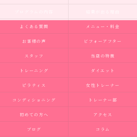
プログラムの内容
結果が出る理由
よくある質問
メニュー・料金
お客様の声
ビフォーアフター
スタッフ
当店の特徴
トレーニング
ダイエット
ピラティス
女性トレーナー
コンディショニング
トレーナー部
初めての方へ
アクセス
ブログ
コラム