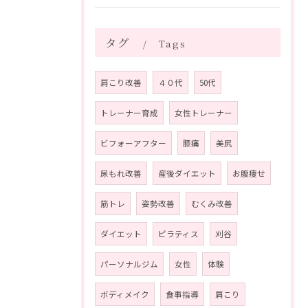
タグ
Tags
肩こり改善
４０代
50代
トレーナー育成
女性トレーナー
ビフォーアフター
膝痛
美尻
尿もれ改善
産後ダイエット
お腹痩せ
筋トレ
姿勢改善
むくみ改善
ダイエット
ピラティス
刈谷
パーソナルジム
女性
体験
ボディメイク
食事指導
肩こり