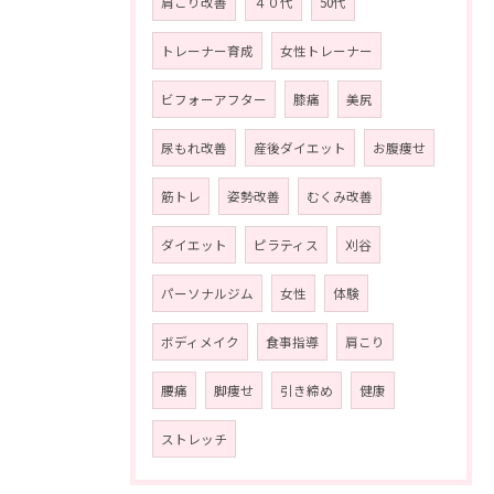
肩こり改善
４０代
50代
トレーナー育成
女性トレーナー
ビフォーアフター
膝痛
美尻
尿もれ改善
産後ダイエット
お腹痩せ
筋トレ
姿勢改善
むくみ改善
ダイエット
ピラティス
刈谷
パーソナルジム
女性
体験
ボディメイク
食事指導
肩こり
腰痛
脚痩せ
引き締め
健康
ストレッチ