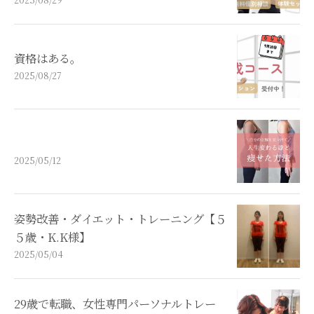
資格はある。
2025/08/27
2025/05/12
姿勢改善・ダイエット・トレーニング【５
５歳・K.K様】
2025/05/04
29歳で転職、女性専門パーソナルトレー