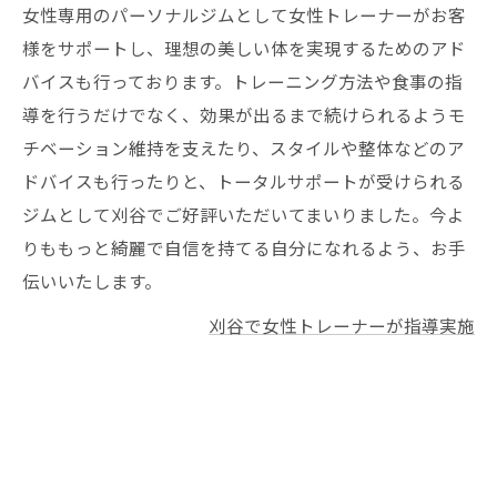
女性専用のパーソナルジムとして女性トレーナーがお客
様をサポートし、理想の美しい体を実現するためのアド
バイスも行っております。トレーニング方法や食事の指
導を行うだけでなく、効果が出るまで続けられるようモ
チベーション維持を支えたり、スタイルや整体などのア
ドバイスも行ったりと、トータルサポートが受けられる
ジムとして刈谷でご好評いただいてまいりました。今よ
りももっと綺麗で自信を持てる自分になれるよう、お手
伝いいたします。
刈谷で女性トレーナーが指導実施