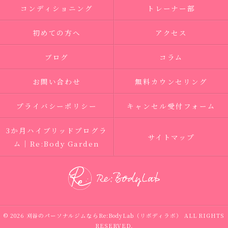
コンディショニング
トレーナー部
初めての方へ
アクセス
ブログ
コラム
お問い合わせ
無料カウンセリング
プライバシーポリシー
キャンセル受付フォーム
3か月ハイブリッドプログラ
サイトマップ
ム｜Re:Body Garden
© 2026 刈谷のパーソナルジムならRe:BodyLab（リボディラボ） ALL RIGHTS
RESERVED.