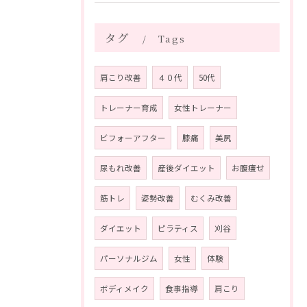
タグ
Tags
肩こり改善
４０代
50代
トレーナー育成
女性トレーナー
ビフォーアフター
膝痛
美尻
尿もれ改善
産後ダイエット
お腹痩せ
筋トレ
姿勢改善
むくみ改善
ダイエット
ピラティス
刈谷
パーソナルジム
女性
体験
ボディメイク
食事指導
肩こり