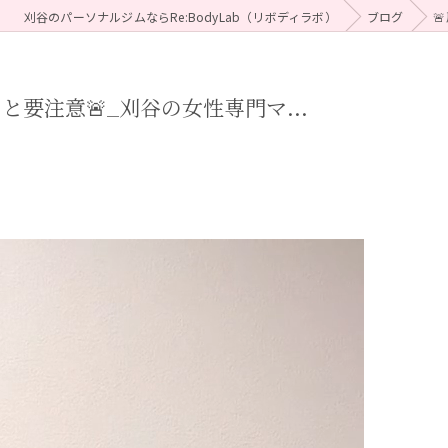
刈谷のパーソナルジムならRe:BodyLab（リボディラボ）
ブログ

要注意🚨_刈谷の女性専門マ...