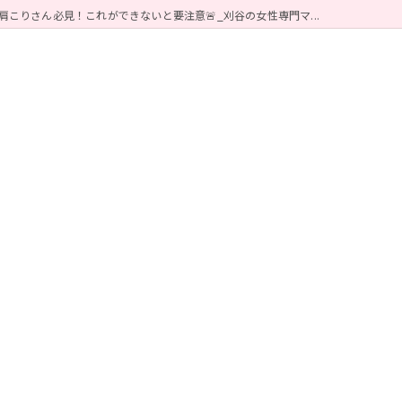
肩こりさん必見！これができないと要注意🚨_刈谷の女性専門マ...