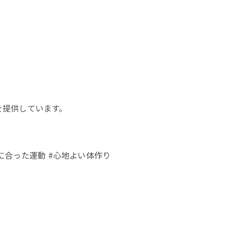
。
を提供しています。
自分に合った運動 #心地よい体作り