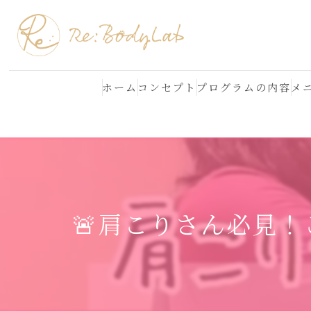
ホーム
コンセプト
プログラムの内容
メ
結果が出る理由
よくある質問
🚨肩こりさん必見！