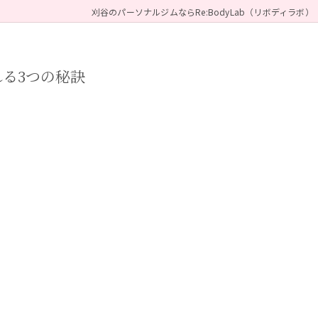
刈谷のパーソナルジムならRe:BodyLab（リボディラボ）
れる3つの秘訣