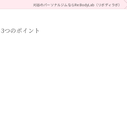
刈谷のパーソナルジムならRe:BodyLab（リボディラボ）
る3つのポイント