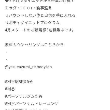
◆ 3ヶ月でダイエットから卒業が目標！
カラダ・ココロ・食事整え
リバウンドしない体と自信を手に入れる
リボディダイエットプログラム
4月スタートのご新規様3名募集中です。
無料カウンセリングはこちらから
・
・
@yasueayumi_re.body.lab
#刈谷駅徒歩5分
#刈谷
#パーソナルジム刈谷
#刈谷パーソナルトレーニング