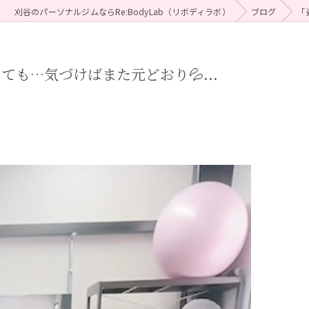
刈谷のパーソナルジムならRe:BodyLab（リボディラボ）
ブログ
「
も…気づけばまた元どおり💦...