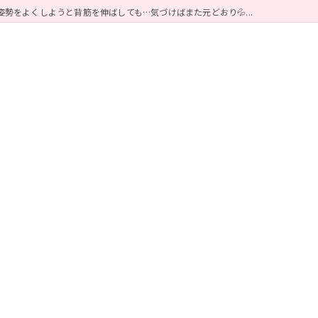
姿勢をよくしようと背筋を伸ばしても…気づけばまた元どおり💦...