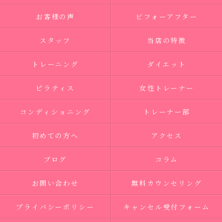
お客様の声
ビフォーアフター
スタッフ
当店の特徴
トレーニング
ダイエット
ピラティス
女性トレーナー
コンディショニング
トレーナー部
初めての方へ
アクセス
ブログ
コラム
お問い合わせ
無料カウンセリング
プライバシーポリシー
キャンセル受付フォーム