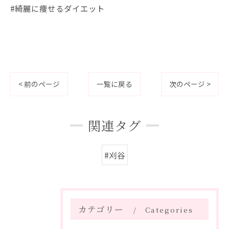
#綺麗に痩せるダイエット
< 前のページ
一覧に戻る
次のページ >
関連タグ
#刈谷
カテゴリー
Categories