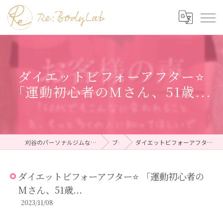
ダイエットビフォーアフター⭐️
「運動初心者のMさん、51歳...
刈谷のパーソナルジムならRe:BodyLab（リボディラボ）
ブログ
ダイエットビフォーアフター⭐️ 「運動初心者のMさん、51歳...
ダイエットビフォーアフター⭐️ 「運動初心者の
Mさん、51歳...
2023/11/08