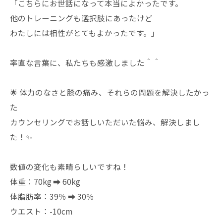
「こちらにお世話になって本当によかったです。
他のトレーニングも選択肢にあったけど
わたしには相性がとてもよかったです。」
率直な言葉に、私たちも感激しました＾＾
🌟 体力のなさと膝の痛み、それらの問題を解決したかっ
た
カウンセリングでお話しいただい​た悩み、解決しまし
た！✨
数値の変化も素晴らしいですね！
体重：70kg ➡ 60kg
体脂肪率：39％ ➡ 30％
ウエスト：-10cm