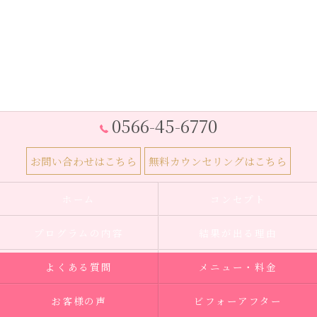
0566-45-6770
お問い合わせはこちら
無料カウンセリングはこちら
ホーム
コンセプト
プログラムの内容
結果が出る理由
よくある質問
メニュー・料金
お客様の声
ビフォーアフター