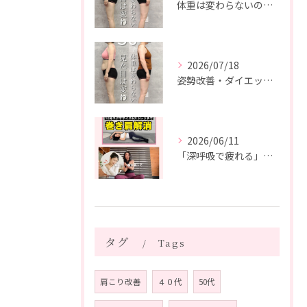
体重は変わらないのに、見た目は変わった。
2026/07/18
姿勢改善・ダイエット・ピラティス【５０代・M様】
2026/06/11
「深呼吸で疲れる」の、実は普通じゃありません。
タグ
Tags
肩こり改善
４０代
50代