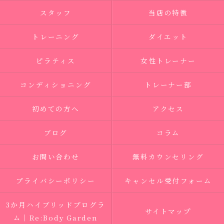
スタッフ
当店の特徴
トレーニング
ダイエット
ピラティス
女性トレーナー
コンディショニング
トレーナー部
初めての方へ
アクセス
ブログ
コラム
お問い合わせ
無料カウンセリング
プライバシーポリシー
キャンセル受付フォーム
3か月ハイブリッドプログラ
サイトマップ
ム｜Re:Body Garden