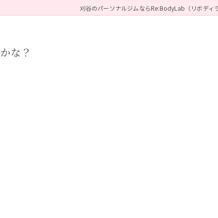
刈谷のパーソナルジムならRe:BodyLab（リボディ
のかな？