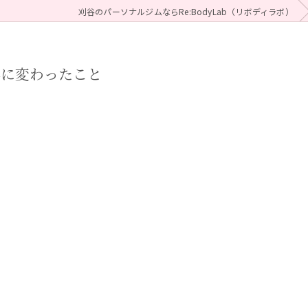
刈谷のパーソナルジムならRe:BodyLab（リボディラボ）
外に変わったこと