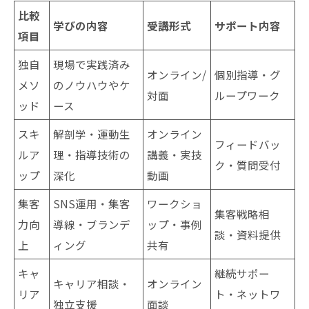
比較
学びの内容
受講形式
サポート内容
項目
独自
現場で実践済み
オンライン/
個別指導・グ
メソ
のノウハウやケ
対面
ループワーク
ッド
ース
スキ
解剖学・運動生
オンライン
フィードバッ
ルア
理・指導技術の
講義・実技
ク・質問受付
ップ
深化
動画
集客
SNS運用・集客
ワークショ
集客戦略相
力向
導線・ブランデ
ップ・事例
談・資料提供
上
ィング
共有
キャ
継続サポー
キャリア相談・
オンライン
リア
ト・ネットワ
独立支援
面談