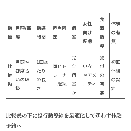
食
女性
体験
指
月額/都
指導
担当固
個
事
向け
の有
標
度
時間
定
室
指
配慮
無
導
完
提
月額や
1回あ
初回
比
同じト
全
更衣
供
都度払
たり
体験
較
レーナ
個
やアメ
の
いの取
の長
の設
軸
ー継続
室
ニティ
有
扱
さ
定
か
無
比較表の下には行動導線を最適化して迷わず体験
予約へ