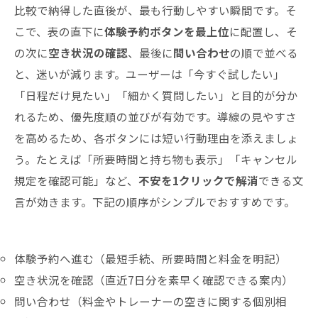
比較で納得した直後が、最も行動しやすい瞬間です。そ
こで、表の直下に
体験予約ボタンを最上位
に配置し、そ
の次に
空き状況の確認
、最後に
問い合わせ
の順で並べる
と、迷いが減ります。ユーザーは「今すぐ試したい」
「日程だけ見たい」「細かく質問したい」と目的が分か
れるため、優先度順の並びが有効です。導線の見やすさ
を高めるため、各ボタンには短い行動理由を添えましょ
う。たとえば「所要時間と持ち物も表示」「キャンセル
規定を確認可能」など、
不安を1クリックで解消
できる文
言が効きます。下記の順序がシンプルでおすすめです。
体験予約へ進む（最短手続、所要時間と料金を明記）
空き状況を確認（直近7日分を素早く確認できる案内）
問い合わせ（料金やトレーナーの空きに関する個別相