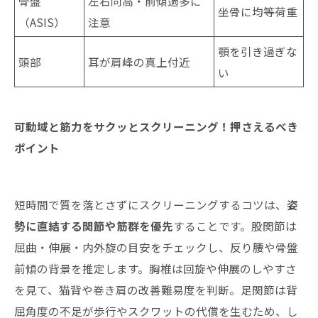
骨盤
左右同高・前傾過多に
坐骨に均等荷重
（ASIS）
注意
顎を引き過ぎな
頭部
耳が肩峰の真上付近
い
可動域と筋力をサクッとスクリーニング！押さえるべき
ポイント
短時間で質を落とさずにスクリーニングするコツは、
姿
勢に直結する関節や筋群を優先
することです。股関節は
屈曲・伸展・内外旋の目安をチェックし、反り腰や骨盤
前傾の背景を推定します。胸椎は回旋や伸展のしやすさ
を見て、猫背や巻き肩の改善難易度を判断。足関節は背
屈角度の不足が歩行やスクワットの代償を生むため、し